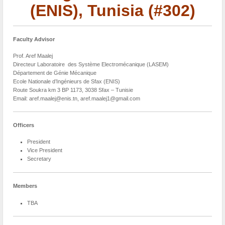
(ENIS), Tunisia (#302)
Faculty Advisor
Prof. Aref Maalej
Directeur Laboratoire des Système Electromécanique (LASEM)
Département de Génie Mécanique
Ecole Nationale d’Ingénieurs de Sfax (ENIS)
Route Soukra km 3 BP 1173, 3038 Sfax – Tunisie
Email: aref.maalej@enis.tn, aref.maalej1@gmail.com
Officers
President
Vice President
Secretary
Members
TBA